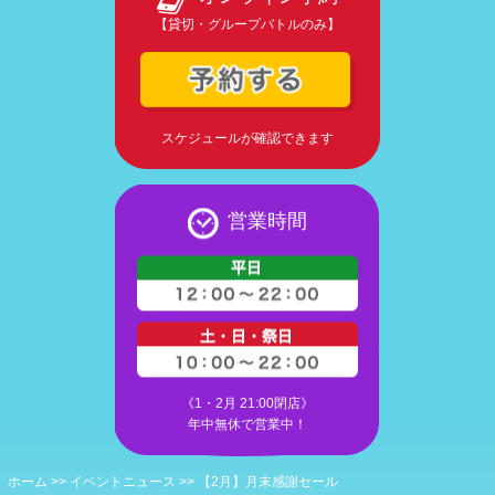
【貸切・グループバトルのみ】
スケジュールが確認できます
営業時間
《1・2月 21:00閉店》
年中無休で営業中！
ホーム
>>
イベントニュース
>>
【2月】月末感謝セール